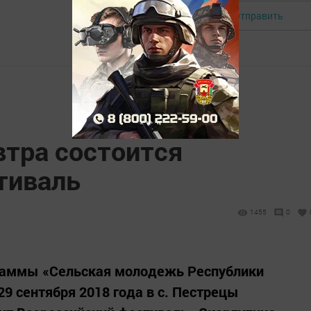
Отправить
Авторизоваться
втра состоится
тиваль
1455
0
раммы «Сельская молодежь Республики
29 сентября 2018 года в с. Пестрецы