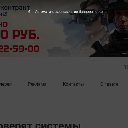
5
Автоматическое закрытие баннера через
1
лерея
Реклама
Контакты
О газете
роверят системы