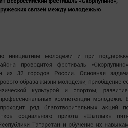
ит Всероссийский фестиваль «Скорлупино»,
 дружеских связей между молодежью
о инициативе молодежи и при поддержк
айона проводится фестиваль «Скорлупино»
и из 32 городов России. Основная задач
рового образа жизни молодежи, приобщение е
зической культурой и спортом, развити
профессиональных компетенций молодежи. 
проходит ряд благотворительных акций п
тков социального приюта «Шатлык» пят
Республики Татарстан и обучение их навыка