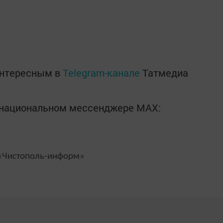
интересным в
Telegram-канале
Татмедиа
в национальном мессенджере MАХ:
Чистополь-информ»