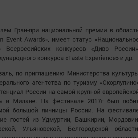
лем Гран-при национальной премии в област
n Event Awards», имеет статус «Национально
р Всероссийских конкурсов «Диво России»
ународного конкурса «Taste Experience» и др.
аль, по приглашению Министерства культур
рального агентства по туризму «Скорлупино
тенциал России на самой крупной европейско
T» в Милане. На фестивале 2017г был поби
мой большой яичницы России. На фестивал
тие гостей из Удмуртии, Башкирии, Мордовии
кой, Ульяновской, Белгородской области
становление нового гастрономического рекорда.