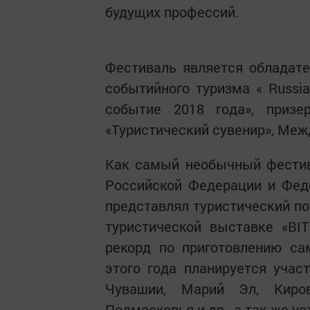
будущих профессий.
Фестиваль является обладате
событийного туризма « Russia
событие 2018 года», призе
«Туристический сувенир», Межд
Как самый необычный фестив
Российской Федерации и Феде
представлял туристический по
туристической выставке «BI
рекорд по приготовлению са
этого года планируется учас
Чувашии, Марий Эл, Кировс
Подмосковья и др., а так же у