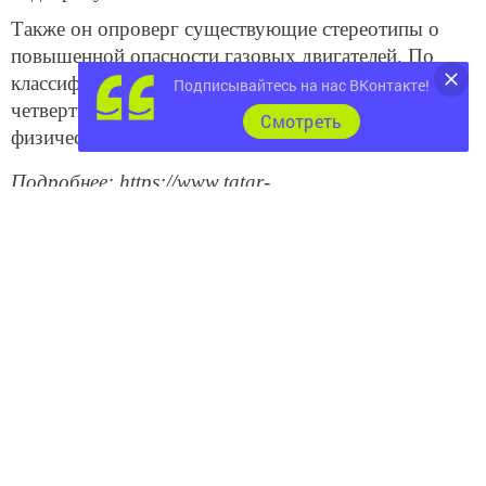
Также он опроверг существующие стереотипы о
повышенной опасности газовых двигателей. По
классификации МЧС газу присвоен самый низкий,
Подписывайтесь на нас ВКонтакте!
четвертый класс опасности, что обусловлено его
Cмотреть
физическими свойствами.
Подробнее: https://www.tatar-
inform.ru/news/2018/10/04/628866/
Следите за самым важным и интересным в
Telegram-канале
Татмедиа
Читайте новости Татарстана в
национальном мессенджере MАХ:
https://max.ru/tatmedia