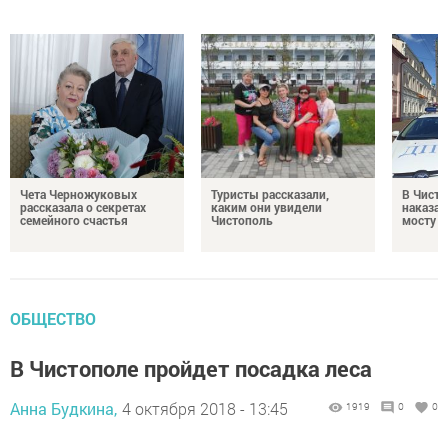
Чета Черножуковых
Туристы рассказали,
В Чисто
рассказала о секретах
каким они увидели
наказал
семейного счастья
Чистополь
мосту
ОБЩЕСТВО
В Чистополе пройдет посадка леса
Анна Будкина,
4 октября 2018 - 13:45
1919
0
0