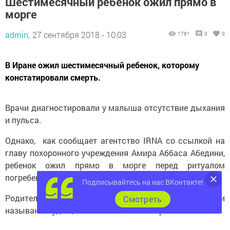
Шестимесячный ребенок ожил прямо в
морге
admin,
27 сентября 2018 - 10:03
1761
0
0
В Иране ожил шестимесячный ребенок, которому
констатировали смерть.
Врачи диагностировали у малыша отсутствие дыхания
и пульса.
Однако, как сообщает агентство IRNA со ссылкой на
главу похоронного учреждения Амира Аббаса Абедини,
ребенок ожил прямо в морге перед ритуалом
погребения.
Подписывайтесь на нас ВКонтакте!
Родители мальчика были шокированы увиденным. Они
Cмотреть
называют чудом, что их мальчик «воскрес».