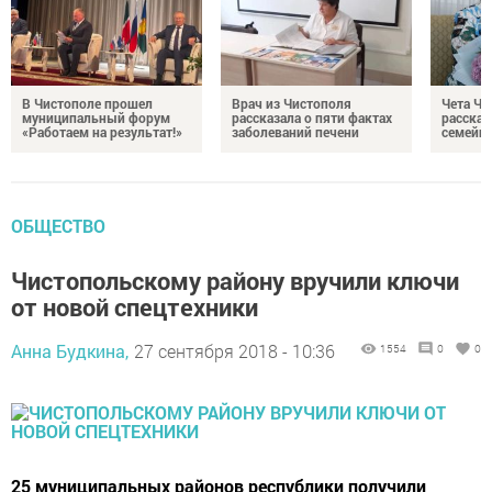
В Чистополе прошел
Врач из Чистополя
Чета Ч
муниципальный форум
рассказала о пяти фактах
рассказ
«Работаем на результат!»
заболеваний печени
семейно
ОБЩЕСТВО
Чистопольскому району вручили ключи
от новой спецтехники
Анна Будкина,
27 сентября 2018 - 10:36
1554
0
0
25 муниципальных районов республики получили