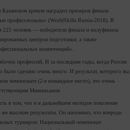
 Казанском кремле наградил призеров финала
 профессионалы» (WorldSkills Russia-2018). В
и 225 человек — победители финала и полуфинала
зированных центров подготовки, а также
рофессиональных компетенций».
бочих профессий. И за последние годы, когда Россия
го было сделано очень много. И результат, которого вы
ом чемпионате (2-е командное место), это очень
исутствующим Минниханов.
сть в том, что и в дальнейшем молодое поколение
е же высокие результаты. Он напомнил, что впереди
альных турниров: Национальный чемпионат