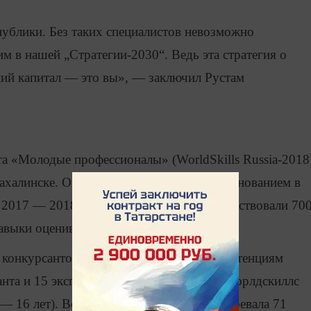
ублики. Без таких специалистов невозможно
м в нашей „Стратегии-2030“. Ведь эта стратегия о
ский капитал — это вы», — заключил Рустам
а «Молодые профессионалы» (WorldSkills Russia-2018
ахалинске. Он стал заключительным соревнованием в
 2017 — 2018 годов. В соревнованиях участвовали 70
навыки оценивали 700 экспертов.
 конкурсантов и 46 экспертов по 44 компетенциям
санта и 15 экспертов в 15 компетенциях «Ворлдскиллс
— 16 лет). Всего команда республики завоевала 71