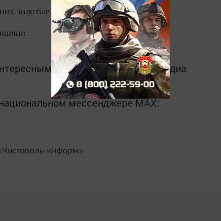
 них золотые медали.
китин.
интересным в
Telegram-канале
Татмедиа
в национальном мессенджере MАХ:
Чистополь-информ»