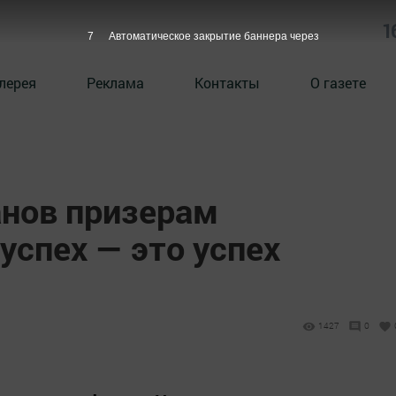
1
6
Автоматическое закрытие баннера через
лерея
Реклама
Контакты
О газете
нов призерам
 успех — это успех
1427
0