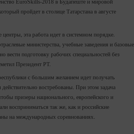
енство EuroSkills-2018 в Будапеште и мировой
который пройдет в столице Татарстана в августе
 центры, эта работа идет в системном порядке.
раслевые министерства, учебные заведения и базовые
но вести подготовку рабочих специальностей без
тметил Президент РТ.
республики с большим желанием идет получать
и действительно востребованы. При этом задача
 чтобы призеры национального, европейского и
али восприниматься так же, как и российские
аны на международных соревнованиях.