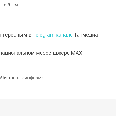
ных блюд.
интересным в
Telegram-канале
Татмедиа
в национальном мессенджере MАХ:
Чистополь-информ»