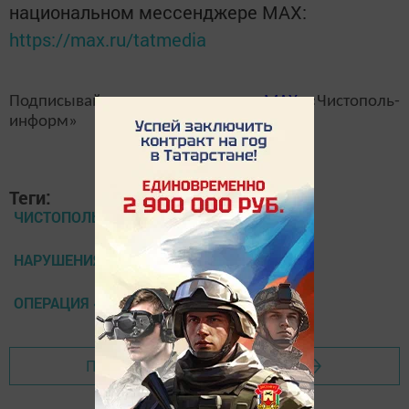
национальном мессенджере MАХ:
https://max.ru/tatmedia
Подписывайтесь на наш
канал
MAX
«Чистополь-
информ»
Теги:
ЧИСТОПОЛЬ,
НАРУШЕНИЯ
ОПЕРАЦИЯ «ТОННЕЛЬ»
Перейти на страницу новости