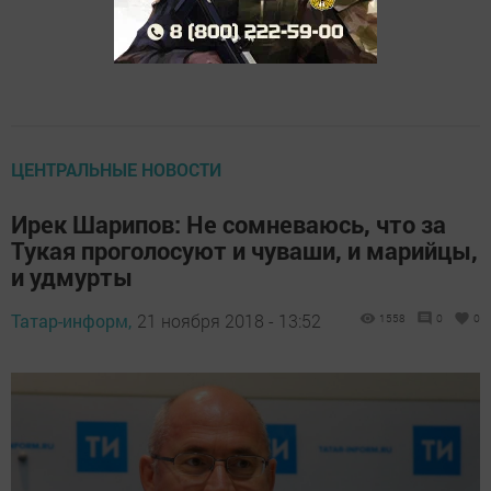
ЦЕНТРАЛЬНЫЕ НОВОСТИ
Ирек Шарипов: Не сомневаюсь, что за
Тукая проголосуют и чуваши, и марийцы,
и удмурты
Татар-информ,
21 ноября 2018 - 13:52
1558
0
0