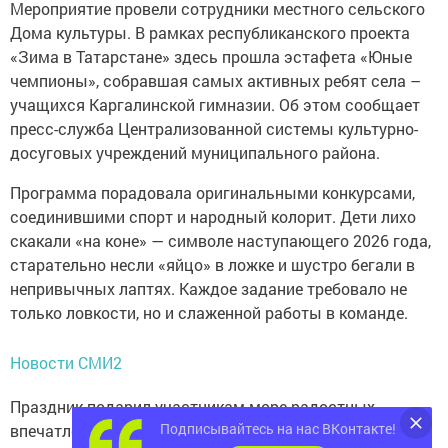
Мероприятие провели сотрудники местного сельского
Дома культуры. В рамках республиканского проекта
«Зима в Татарстане» здесь прошла эстафета «Юные
чемпионы», собравшая самых активных ребят села –
учащихся Каргалинской гимназии. Об этом сообщает
пресс-служба Централизованной системы культурно-
досуговых учреждений муниципального района.
Программа порадовала оригинальными конкурсами,
соединившими спорт и народный колорит. Дети лихо
скакали «на коне» — символе наступающего 2026 года,
старательно несли «яйцо» в ложке и шустро бегали в
непривычных лаптях. Каждое задание требовало не
только ловкости, но и слаженной работы в команде.
Новости СМИ2
Праздник подарил участникам море радостных
Подписывайтесь на нас ВКонтакте!
впечатлений, помог укрепить дружеские связи и