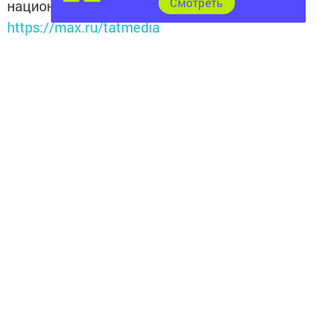
Cмотреть
национальном мессенджере MАХ:
https://max.ru/tatmedia
Подписывайтесь на наш
канал
MAX
«Чистополь-
информ»
Теги:
ТАРИФЫ
ГОРОД ЧИСТОПОЛЬ
ТАРИФЫ ЗА ЭВАКУАЦИЮ АВТОМОБИЛЕЙ
Перейти на страницу новости