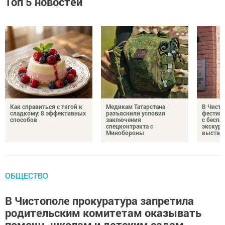
Топ 5 новостей
Как справиться с тягой к
Медикам Татарстана
В Чисто
сладкому: 8 эффективных
разъяснили условия
фестив
способов
заключения
с бесп
спецконтракта с
экскурс
Минобороны
выстав
ОБЩЕСТВО
В Чистополе прокуратура запретила
родительским комитетам оказывать
помощь школам и детским садам