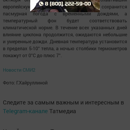
европейскую часть России. В республике сохранится
пасмурная погода с временными дождями, а
температурный фон будет соответствовать
климатической норме. В течение всех указанных дней
влияние циклона продолжится, ожидаются небольшие
и умеренные дожди. Дневная температура установится
в пределах 5-10° тепла, а ночью столбики термометров
покажут от 0°C до плюс 7°.
Новости СМИ2
Фото: Г.Хайруллиной
Следите за самым важным и интересным в
Telegram-канале
Татмедиа