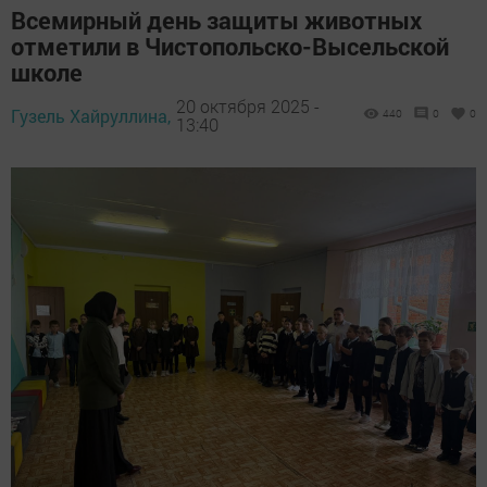
Всемирный день защиты животных
отметили в Чистопольско-Высельской
школе
20 октября 2025 -
Гузель Хайруллина,
440
0
0
13:40