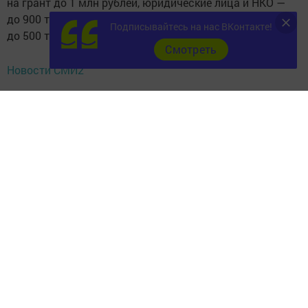
на грант до 1 млн рублей, юридические лица и НКО —
до 900 тыс. рублей, а самозанятые граждане —
Подписывайтесь на нас ВКонтакте!
до 500 тыс. рублей.
Cмотреть
Новости СМИ2
О ключевых нововведениях в подаче заявок сообщила
директор Института развития городов Татарстана
Наиля Зинатуллина. По её словам, в этом году сделан
акцент на общественных пространствах,
но с обязательным условием проведения события
минимум на одной дворовой территории.
Для равномерного распределения мероприятий
введена система периодов: 20 декабря — 11 января,
20 января — 10 февраля и 11 февраля — 28 февраля.
Проведение трёх событий в один день будет
запрещено.
Ещё одним важным условием стало обязательное