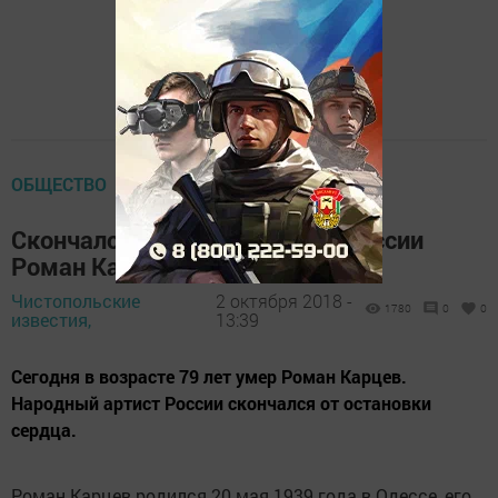
ОБЩЕСТВО
Скончался народный артист России
Роман Карцев‍
Чистопольские
2 октября 2018 -
1780
0
0
известия,
13:39
Сегодня в возрасте 79 лет умер Роман Карцев.
Народный артист России скончался от остановки
сердца.
Роман Карцев родился 20 мая 1939 года в Одессе, его