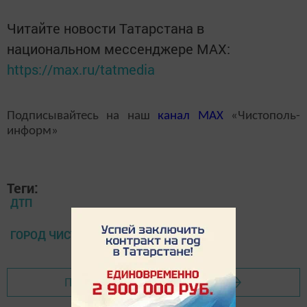
Читайте новости Татарстана в
национальном мессенджере MАХ:
https://max.ru/tatmedia
Подписывайтесь на наш
канал
MAX
«Чистополь-
информ»
Теги:
ДТП
ГОРОД ЧИСТОПОЛЬ
Перейти на страницу новости