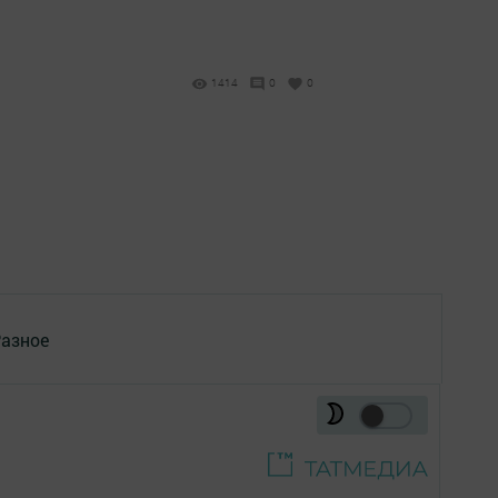
1414
0
0
азное