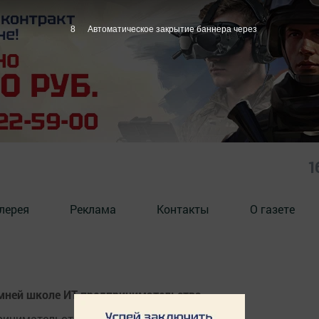
7
Автоматическое закрытие баннера через
1
лерея
Реклама
Контакты
О газете
имней школе ИТ-предпринимательства
инимательства для учащихся 9-11 классов.