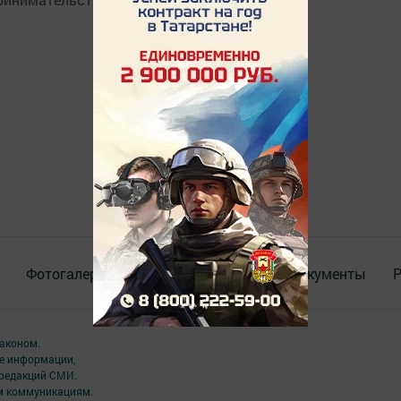
Фотогалереи
Актуальное видео
Документы
Р
аконом.
ме информации,
 редакций СМИ.
ым коммуникациям.