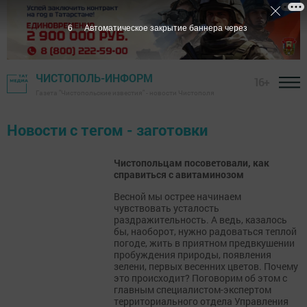
6
Автоматическое закрытие баннера через
ЧИСТОПОЛЬ-ИНФОРМ
16+
Газета "Чистопольские известия" - новости Чистополя
Новости с тегом - заготовки
Чистопольцам посоветовали, как
справиться с авитаминозом
Весной мы острее начинаем
чувствовать усталость
раздражительность. А ведь, казалось
бы, наоборот, нужно радоваться теплой
погоде, жить в приятном предвкушении
пробуждения природы, появления
зелени, первых весенних цветов. Почему
это происходит? Поговорим об этом с
главным специалистом-экспертом
территориального отдела Управления