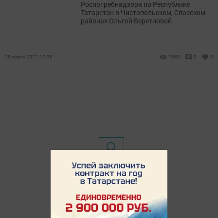
Роспотребнадзора по Республике
Татарстан в Чистопольском, Спасском
районах Ольгой Веретновой.
15 марта 2017, 12:38
1883
0
0