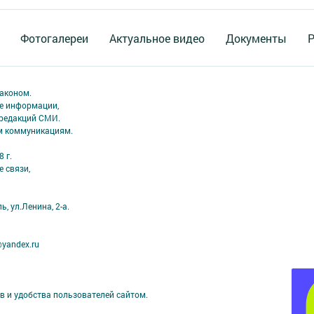
Фотогалереи
Актуальное видео
Документы
Р
аконом.
ме информации,
 редакций СМИ.
ым коммуникациям.
 г.
 связи,
, ул.Ленина, 2-а.
yandex.ru
в и удобства пользователей сайтом.