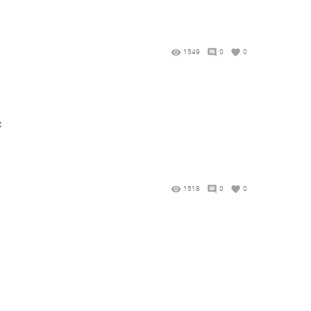
1549
0
0
с
1518
0
0