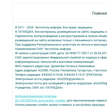
Главная
© 2011 - 2026. Чистополь-информ. Все права защищены.
© ТАТМЕДИА. Все материалы, размещенные на сайте, защищены з
Перепечатка, воспроизведение и распространение в любом объе
размещенной на сайте, возможна только с письменного согласия
При поддержке Республиканского агентства по печати и массов
Наименование СМИ: Чистополь-информ
№ записи о регистрации СМИ, дата: Эл №ФС77-73817 от 28.09.2018
СМИ зарегистрированно Федеральной службой по надзору в сфере
информационных технологий и массовых коммуникаций
ФИО главного редактора: Данилова Наталья Николаевна
Адрес редакции: 422980, Россия, Республика Татарстан, г.Чистополь
Телефон редакции: 8-84342-5-10-60; 8-84342-5-10-57 (РЕКЛАМА).
Электронная почта редакции: chis2006@yandex.ru
Электронная почта для сообщений о фактах коррупции: chis2006@
Учредитель СМИ: АО «ТАТМЕДИА»
Антикоррупционная политика
АО «ТАТМЕДИА» использует «cookie»
для персонализации сервисо
Использование «cookie» можно отменить в настройках браузера.