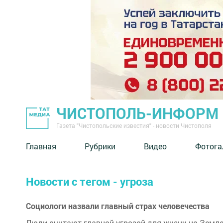
ЧИСТОПОЛЬ-ИНФОРМ
Газета "Чистопольские известия" - новости Чистополя
Главная
Рубрики
Видео
Фотога
Новости с тегом - угроза
Социологи назвали главный страх человечества
Люди считают главной угрозой для жизни на Земле