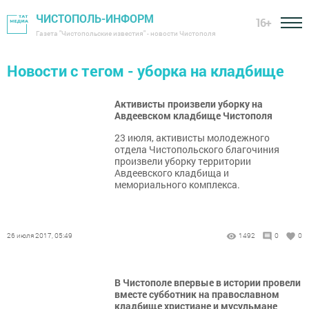
ЧИСТОПОЛЬ-ИНФОРМ
16+
Газета "Чистопольские известия" - новости Чистополя
Новости с тегом - уборка на кладбище
Активисты произвели уборку на
Авдеевском кладбище Чистополя
23 июля, активисты молодежного
отдела Чистопольского благочиния
произвели уборку территории
Авдеевского кладбища и
мемориального комплекса.
26 июля 2017, 05:49
1492
0
0
В Чистополе впервые в истории провели
вместе субботник на православном
кладбище христиане и мусульмане