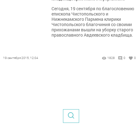
Сегодня, 19 сентября по благословению
епископа Чистопольского и
Нижнекамского Пармена клирики
Чистопольского благочиния со своими
прихожанами вышли на уборку старого
православного Авдеевского кладбища.
19 сентября 2015, 12:04
1828
0
0