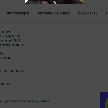
Фотогалереи
Актуальное видео
Документы
Р
аконом.
ме информации,
 редакций СМИ.
ым коммуникациям.
 г.
 связи,
, ул.Ленина, 2-а.
yandex.ru
в и удобства пользователей сайтом.