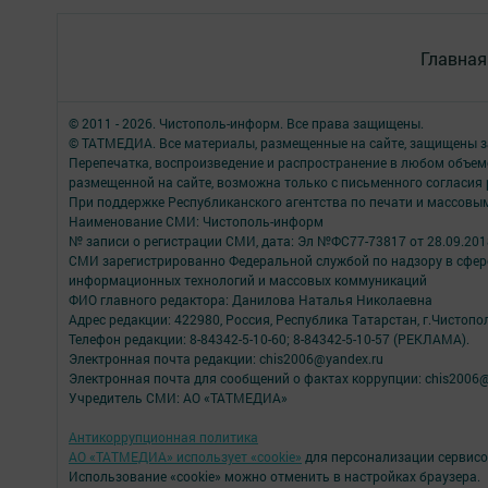
Главная
© 2011 - 2026. Чистополь-информ. Все права защищены.
© ТАТМЕДИА. Все материалы, размещенные на сайте, защищены з
Перепечатка, воспроизведение и распространение в любом объе
размещенной на сайте, возможна только с письменного согласия
При поддержке Республиканского агентства по печати и массов
Наименование СМИ: Чистополь-информ
№ записи о регистрации СМИ, дата: Эл №ФС77-73817 от 28.09.2018
СМИ зарегистрированно Федеральной службой по надзору в сфере
информационных технологий и массовых коммуникаций
ФИО главного редактора: Данилова Наталья Николаевна
Адрес редакции: 422980, Россия, Республика Татарстан, г.Чистополь
Телефон редакции: 8-84342-5-10-60; 8-84342-5-10-57 (РЕКЛАМА).
Электронная почта редакции: chis2006@yandex.ru
Электронная почта для сообщений о фактах коррупции: chis2006@
Учредитель СМИ: АО «ТАТМЕДИА»
Антикоррупционная политика
АО «ТАТМЕДИА» использует «cookie»
для персонализации сервисо
Использование «cookie» можно отменить в настройках браузера.