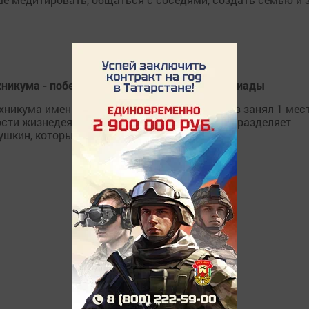
ехникума - победитель Международной олимпиады
хникума имени Г.И.Усманова Сергей Бешенцев занял 1 мес
ти жизнедеятельности». Его успех по праву разделяет
шкин, который готовил студента.