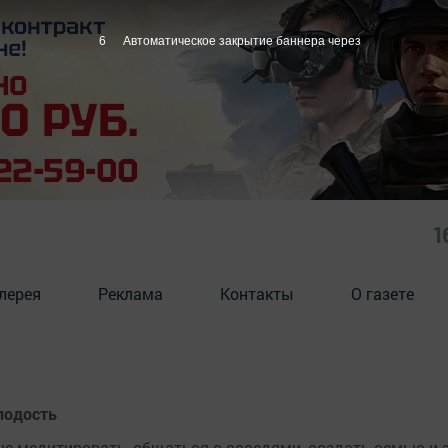
6
Автоматическое закрытие баннера через
1
лерея
Реклама
Контакты
О газете
лодость
ше медитировать, общаться с соседями, создать семью и 