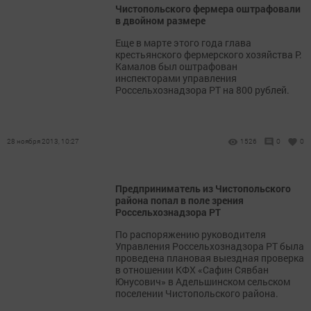
Чистопольского фермера оштрафовали
в двойном размере
Еще в марте этого года глава
крестьянского фермерского хозяйства Р.
Камалов был оштрафован
инспекторами управления
Россельхознадзора РТ на 800 рублей.
28 ноября 2013, 10:27
1526
0
0
Предприниматель из Чистопольского
района попал в поле зрения
Россельхознадзора РТ
По распоряжению руководителя
Управления Россельхознадзора РТ была
проведена плановая выездная проверка
в отношении КФХ «Сафин Сявбан
Юнусович» в Адельшинском сельском
поселении Чистопольского района.