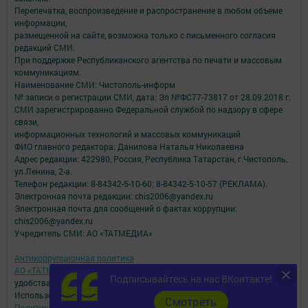
Перепечатка, воспроизведение и распространение в любом объеме
информации,
размещенной на сайте, возможна только с письменного согласия
редакций СМИ.
При поддержке Республиканского агентства по печати и массовым
коммуникациям.
Наименование СМИ: Чистополь-информ
№ записи о регистрации СМИ, дата: Эл №ФС77-73817 от 28.09.2018 г.
СМИ зарегистрированно Федеральной службой по надзору в сфере
связи,
информационных технологий и массовых коммуникаций
ФИО главного редактора: Данилова Наталья Николаевна
Адрес редакции: 422980, Россия, Республика Татарстан, г.Чистополь,
ул.Ленина, 2-а.
Телефон редакции: 8-84342-5-10-60; 8-84342-5-10-57 (РЕКЛАМА).
Электронная почта редакции: chis2006@yandex.ru
Электронная почта для сообщений о фактах коррупции:
chis2006@yandex.ru
Учредитель СМИ: АО «ТАТМЕДИА»
Антикоррупционная политика
АО «ТАТМЕДИА» использует «cookie»
для персонализации сервисов и
Подписывайтесь на нас ВКонтакте!
удобства пользователей сайтом.
Использование «cookie» можно отменить в настройках браузера.
Cмотреть
Политика конфиденциальности