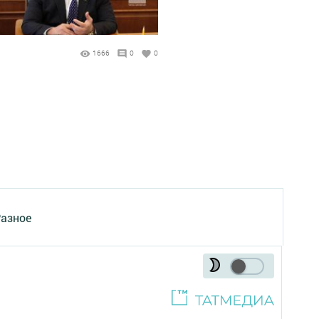
1666
0
0
азное