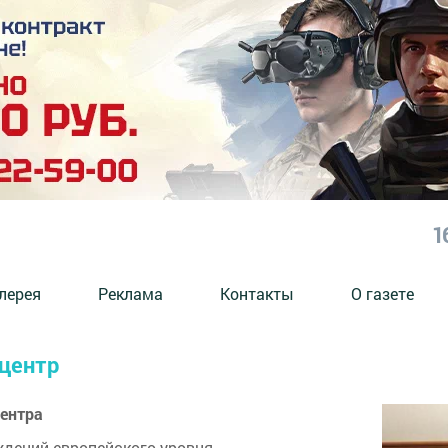
1
лерея
Реклама
Контакты
О газете
 центр
центра
дений европейского уровня.