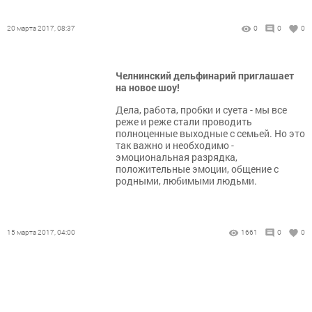
20 марта 2017, 08:37
0
0
0
Челнинский дельфинарий приглашает
на новое шоу!
Дела, работа, пробки и суета - мы все
реже и реже стали проводить
полноценные выходные с семьей. Но это
так важно и необходимо -
эмоциональная разрядка,
положительные эмоции, общение с
родными, любимыми людьми.
15 марта 2017, 04:00
1661
0
0