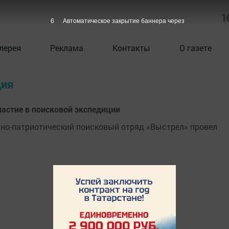
1
6
Автоматическое закрытие баннера через
лерея
Реклама
Контакты
О газете
ция
астие в поисковой экспедиции
енно-патриотический поисковый отряд «Выстрел» провел