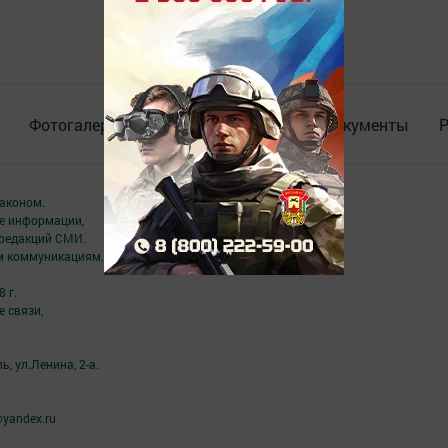
Фотогалереи
Актуальное видео
Документы
Р
аконом.
ме информации,
 редакций СМИ.
ым коммуникациям.
 г.
 связи,
, ул.Ленина, 2-а.
yandex.ru