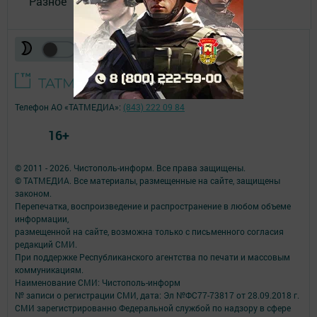
Разное
Телефон АО «ТАТМЕДИА»:
(843) 222 09 84
16+
© 2011 - 2026. Чистополь-информ. Все права защищены.
© ТАТМЕДИА. Все материалы, размещенные на сайте, защищены
законом.
Перепечатка, воспроизведение и распространение в любом объеме
информации,
размещенной на сайте, возможна только с письменного согласия
редакций СМИ.
При поддержке Республиканского агентства по печати и массовым
коммуникациям.
Наименование СМИ: Чистополь-информ
№ записи о регистрации СМИ, дата: Эл №ФС77-73817 от 28.09.2018 г.
СМИ зарегистрированно Федеральной службой по надзору в сфере