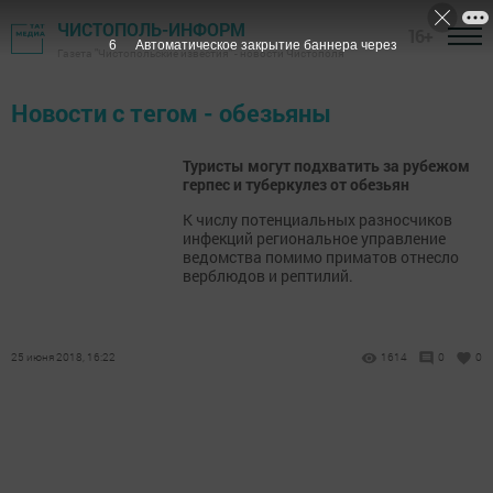
ЧИСТОПОЛЬ-ИНФОРМ
16+
6
Автоматическое закрытие баннера через
Газета "Чистопольские известия" - новости Чистополя
Новости с тегом - обезьяны
Туристы могут подхватить за рубежом
герпес и туберкулез от обезьян
К числу потенциальных разносчиков
инфекций региональное управление
ведомства помимо приматов отнесло
верблюдов и рептилий.
25 июня 2018, 16:22
1614
0
0