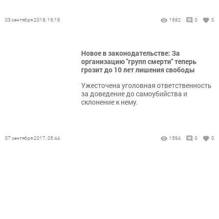
03 сентября 2018, 16:16
1682
0
0
Новое в законодательстве: За
организацию "групп смерти" теперь
грозит до 10 лет лишения свободы
Ужесточена уголовная ответственность
за доведение до самоубийства и
склонение к нему.
07 сентября 2017, 05:44
1594
0
0