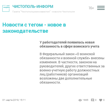
ЧИСТОПОЛЬ-ИНФОРМ
16+
Газета "Чистопольские известия" - новости Чистополя
Новости с тегом - новое в
законодательстве
У работодателей появилась новая
обязанность в сфере воинского учета
В Федеральный закон «О воинской
обязанности и военной службе» внесены
изменения. В частности, законом на
руководителей, других ответственных за
военно-учетную работу должностных
лиц (работников) организаций
возложены две дополнительные
обязанности.
01 марта 2019, 15:11
1665
0
0