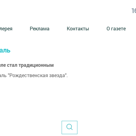
1
лерея
Реклама
Контакты
О газете
валь
еле стал традиционным
аль "Рождественская звезда".