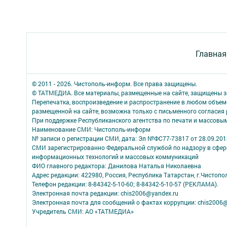
Главная
© 2011 - 2026. Чистополь-информ. Все права защищены.
© ТАТМЕДИА. Все материалы, размещенные на сайте, защищены з
Перепечатка, воспроизведение и распространение в любом объе
размещенной на сайте, возможна только с письменного согласия
При поддержке Республиканского агентства по печати и массов
Наименование СМИ: Чистополь-информ
№ записи о регистрации СМИ, дата: Эл №ФС77-73817 от 28.09.2018
СМИ зарегистрированно Федеральной службой по надзору в сфере
информационных технологий и массовых коммуникаций
ФИО главного редактора: Данилова Наталья Николаевна
Адрес редакции: 422980, Россия, Республика Татарстан, г.Чистополь
Телефон редакции: 8-84342-5-10-60; 8-84342-5-10-57 (РЕКЛАМА).
Электронная почта редакции: chis2006@yandex.ru
Электронная почта для сообщений о фактах коррупции: chis2006@
Учредитель СМИ: АО «ТАТМЕДИА»