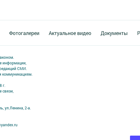
Фотогалереи
Актуальное видео
Документы
Р
аконом.
ме информации,
 редакций СМИ.
ым коммуникациям.
 г.
 связи,
, ул.Ленина, 2-а.
yandex.ru