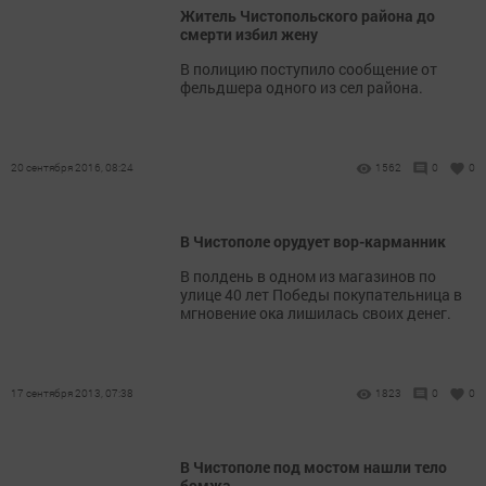
Житель Чистопольского района до
смерти избил жену
В полицию поступило сообщение от
фельдшера одного из сел района.
20 сентября 2016, 08:24
1562
0
0
В Чистополе орудует вор-карманник
В полдень в одном из магазинов по
улице 40 лет Победы покупательница в
мгновение ока лишилась своих денег.
17 сентября 2013, 07:38
1823
0
0
В Чистополе под мостом нашли тело
бомжа