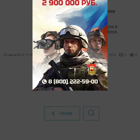
В квартире жителя Чистополя
обнаружили марихуану
Произошло это в ходе обыска в
квартире дома по улице Бебеля.
19 марта 2013, 11:59
1574
0
0
❮ Назад