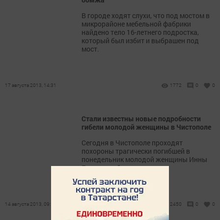
В городе ходят слухи, что под мостом в
микрорайоне мебельной фабрики
найдено тело 16-летнего подростка,
который был избит и выбрашен под
мост.
17 августа 2013, 14:31
1772
0
0
Стали известны новые подробности
гибели молодой женщины в Чистополе
Сегодня в Чистополе проходят
похороны трагически погибшей в
понедельник молодой женщины Инны
Егорычевой.
14 августа 2013, 09:17
2450
0
0