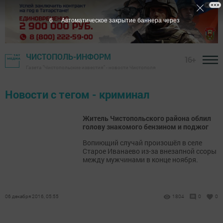
6
Автоматическое закрытие баннера через
ЧИСТОПОЛЬ-ИНФОРМ
16+
Газета "Чистопольские известия" - новости Чистополя
Новости с тегом - криминал
Житель Чистопольского района облил
голову знакомого бензином и поджог
Вопиющий случай произошёл в селе
Старое Иванаево из-за внезапной ссоры
между мужчинами в конце ноября.
06 декабря 2016, 05:55
1804
0
0