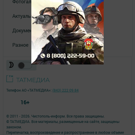
Фотогалереи
Актуальное видео
Документы
Разное
Телефон АО «ТАТМЕДИА»:
(843) 222 09 84
16+
© 2011 - 2026. Чистополь-информ. Все права защищены.
© ТАТМЕДИА. Все материалы, размещенные на сайте, защищены
законом.
Перепечатка, воспроизведение и распространение в любом объеме