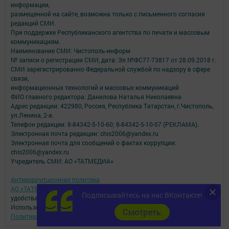
информации,
размещенной на сайте, возможна только с письменного согласия
редакций СМИ.
При поддержке Республиканского агентства по печати и массовым
коммуникациям.
Наименование СМИ: Чистополь-информ
№ записи о регистрации СМИ, дата: Эл №ФС77-73817 от 28.09.2018 г.
СМИ зарегистрированно Федеральной службой по надзору в сфере
связи,
информационных технологий и массовых коммуникаций
ФИО главного редактора: Данилова Наталья Николаевна
Адрес редакции: 422980, Россия, Республика Татарстан, г.Чистополь,
ул.Ленина, 2-а.
Телефон редакции: 8-84342-5-10-60; 8-84342-5-10-57 (РЕКЛАМА).
Электронная почта редакции: chis2006@yandex.ru
Электронная почта для сообщений о фактах коррупции:
chis2006@yandex.ru
Учредитель СМИ: АО «ТАТМЕДИА»
Антикоррупционная политика
АО «ТАТМЕДИА» использует «cookie»
для персонализации сервисов и
Подписывайтесь на нас ВКонтакте!
удобства пользователей сайтом.
Использование «cookie» можно отменить в настройках браузера.
Cмотреть
Политика конфиденциальности