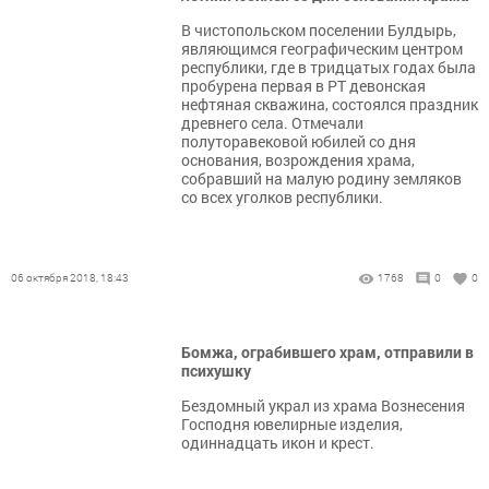
В чистопольском поселении Булдырь,
являющимся географическим центром
республики, где в тридцатых годах была
пробурена первая в РТ девонская
нефтяная скважина, состоялся праздник
древнего села. Отмечали
полуторавековой юбилей со дня
основания, возрождения храма,
собравший на малую родину земляков
со всех уголков республики.
06 октября 2018, 18:43
1768
0
0
Бомжа, ограбившего храм, отправили в
психушку
Бездомный украл из храма Вознесения
Господня ювелирные изделия,
одиннадцать икон и крест.