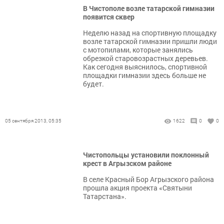
В Чистополе возле татарской гимназии
появится сквер
Неделю назад на спортивную площадку
возле татарской гимназии пришли люди
с мотопилами, которые занялись
обрезкой старовозрастных деревьев.
Как сегодня выяснилось, спортивной
площадки гимназии здесь больше не
будет.
05 сентября 2013, 05:35
1622
0
0
Чистопольцы установили поклонный
крест в Агрызском районе
В селе Красный Бор Агрызского района
прошла акция проекта «Святыни
Татарстана».