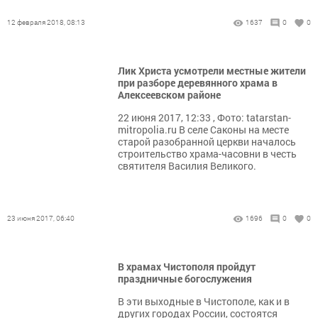
12 февраля 2018, 08:13
1637
0
0
Лик Христа усмотрели местные жители
при разборе деревянного храма в
Алексеевском районе
22 июня 2017, 12:33 , Фото: tatarstan-
mitropolia.ru В селе Саконы на месте
старой разобранной церкви началось
строительство храма-часовни в честь
святителя Василия Великого.
23 июня 2017, 06:40
1696
0
0
В храмах Чистополя пройдут
праздничные богослужения
В эти выходные в Чистополе, как и в
других городах России, состоятся