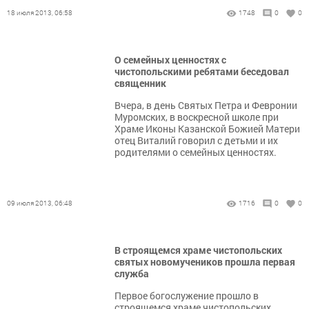
18 июля 2013, 06:58
1748
0
0
О семейных ценностях с
чистопольскими ребятами беседовал
священник
Вчера, в день Святых Петра и Февронии
Муромских, в воскресной школе при
Храме Иконы Казанской Божией Матери
отец Виталий говорил с детьми и их
родителями о семейных ценностях.
09 июля 2013, 06:48
1716
0
0
В строящемся храме чистопольских
святых новомучеников прошла первая
служба
Первое богослужение прошло в
строящемся храме чистопольских