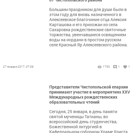
Большим праздником для души были в
этом году для вновь назначенного в
Алексеевское благочиние отца Алексия
Карташова и его прихожан из села
Сахаровка рождественские святочные
торжества, увенчавшиеся освящением
воды на иордани в простом русском
селе Красный Яр Алексеевского района.
27 января 2017, 07:09
1753
1
1
Представители Чистопольской епархии
принимают участие в мероприятиях XXV
Международных рождественских
образовательных чтений
Сегодня, 25 января, в день памяти
святой мученицы Татианы, во
всероссийский день студенчества,
Божественной литургией в
Кафедральном соборном Храме Христа