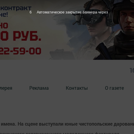
6
Автоматическое закрытие баннера через
1
лерея
Реклама
Контакты
О газете
имена. На сцене выступали юные чистопольские дарован
ликанского телевизионного молодежного фестиваля