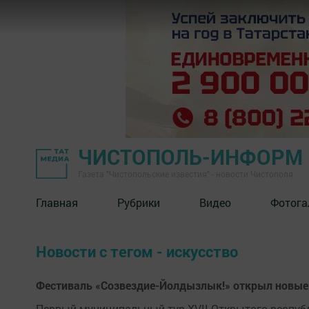
ЧИСТОПОЛЬ-ИНФОРМ
Газета "Чистопольские известия" - новости Чистополя
Главная
Рубрики
Видео
Фотога
Новости с тегом - искусство
Фестиваль «Созвездие-Йолдызлык!» открыл новые 
Первый муниципальный тур XVII Открытого респуб