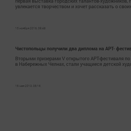
первая выставка городских талантов-художников, п
увлекается творчеством и хочет рассказать о своих
15 ноября 2016, 08:48
Чистопольцы получили два диплома на АРТ- фестив
Вторыми призерами V открытого АРТ-фестиваля по
в Набережных Челнах, стали учащиеся детской ху
16 мая 2013, 06:16