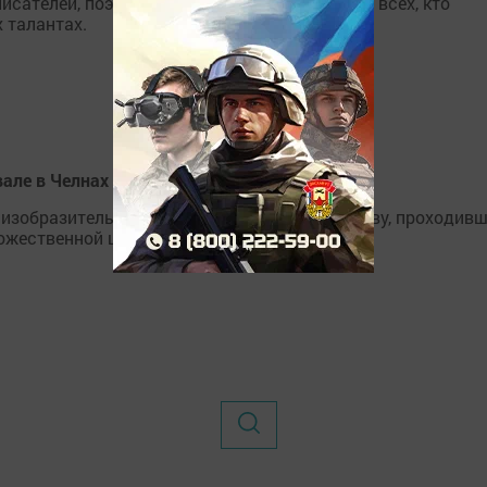
исателей, поэтов, фотографов, музыкантов и всех, кто
 талантах.
але в Челнах
 изобразительному и дизайнерскому искусству, проходив
дожественной школы.