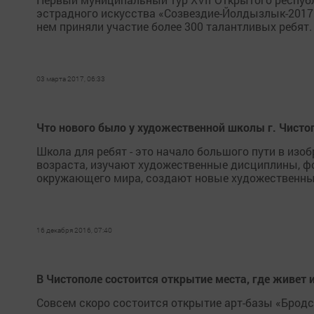
эстрадного искусства «Созвездие-Йолдызлык-2017»
нем приняли участие более 300 талантливых ребят.
03 марта 2017, 06:33
Что нового было у художественной школы г. Чистоп
Школа для ребят - это начало большого пути в изо
возраста, изучают художественные дисциплины, ф
окружающего мира, создают новые художественные
16 декабря 2016, 07:40
В Чистополе состоится открытие места, где живет 
Совсем скоро состоится открытие арт-базы «Бродс