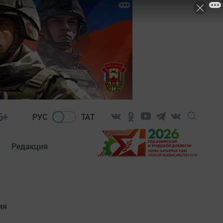
6+
РУС
ТАТ
Редакция
ия