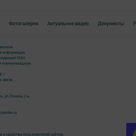
Фотогалереи
Актуальное видео
Документы
Р
аконом.
ме информации,
 редакций СМИ.
ым коммуникациям.
 г.
 связи,
, ул.Ленина, 2-а.
yandex.ru
в и удобства пользователей сайтом.