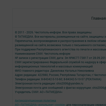
Главная
© 2011 - 2026. Чистополь-информ. Все права защищены.
© ТАТМЕДИА. Все материалы, размещенные на сайте, защищены з
Перепечатка, воспроизведение и распространение в любом объе
размещенной на сайте, возможна только с письменного согласия
При поддержке Республиканского агентства по печати и массов
Наименование СМИ: Чистополь-информ
№ записи о регистрации СМИ, дата: Эл №ФС77-73817 от 28.09.2018
СМИ зарегистрированно Федеральной службой по надзору в сфере
информационных технологий и массовых коммуникаций
ФИО главного редактора: Данилова Наталья Николаевна
Адрес редакции: 422980, Россия, Республика Татарстан, г.Чистополь
Телефон редакции: 8-84342-5-10-60; 8-84342-5-10-57 (РЕКЛАМА).
Электронная почта редакции: chis2006@yandex.ru
Электронная почта для сообщений о фактах коррупции: chis2006@
Учредитель СМИ: АО «ТАТМЕДИА»
Антикоррупционная политика
АО «ТАТМЕДИА» использует «cookie»
для персонализации сервисо