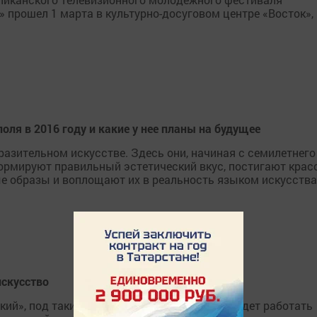
 прошел 1 марта в культурно-досуговом центре «Восток», 
оля в 2016 году и какие у нее планы на будущее
бразительном искусстве. Здесь они, начиная с семилетнего
ормируют правильный эстетический вкус, постигают крас
 образы и воплощают их в реальность языком искусства
искусство
кий», под таким таинственным названием будет работать