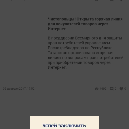
Чистопольцы! Открыта горячая линия
для покупателей товаров через
Интернет
В преддверии Всемирного дня защиты
прав потребителей управлением
Роспотребнадзора по Республике
Татарстан организована «горячая
линия» по вопросам прав потребителей
при приобретении товаров через
Интернет.
06 февраля 2017, 17:52
1699
0
0