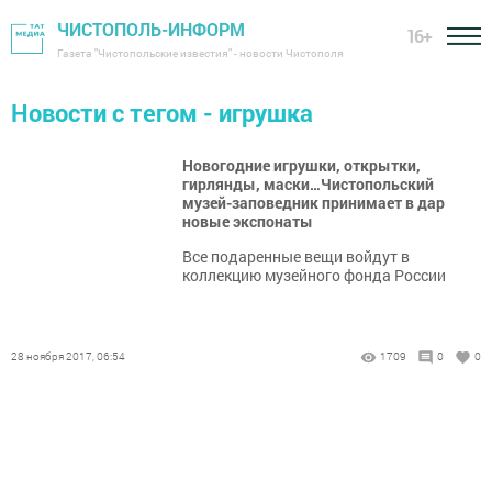
ЧИСТОПОЛЬ-ИНФОРМ
16+
Газета "Чистопольские известия" - новости Чистополя
Новости с тегом - игрушка
Новогодние игрушки, открытки,
гирлянды, маски…Чистопольский
музей-заповедник принимает в дар
новые экспонаты
Все подаренные вещи войдут в
коллекцию музейного фонда России
28 ноября 2017, 06:54
1709
0
0