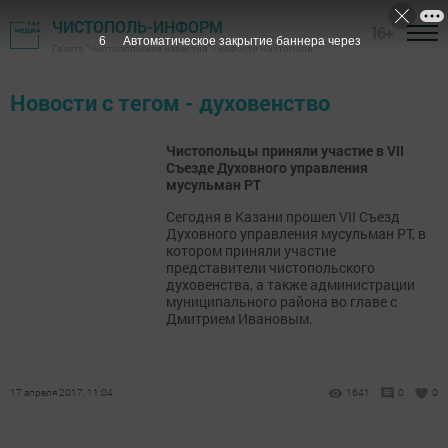
ЧИСТОПОЛЬ-ИНФОРМ
16+
6
Автоматическое закрытие баннера через
Газета "Чистопольские известия" - новости Чистополя
Новости с тегом - духовенство
Чистопольцы приняли участие в VII
Съезде Духовного управления
мусульман РТ
Сегодня в Казани прошел VII Съезд
Духовного управления мусульман РТ, в
котором приняли участие
представители чистопольского
духовенства, а также администрации
муниципального района во главе с
Дмитрием Ивановым.
17 апреля 2017, 11:04
1641
0
0