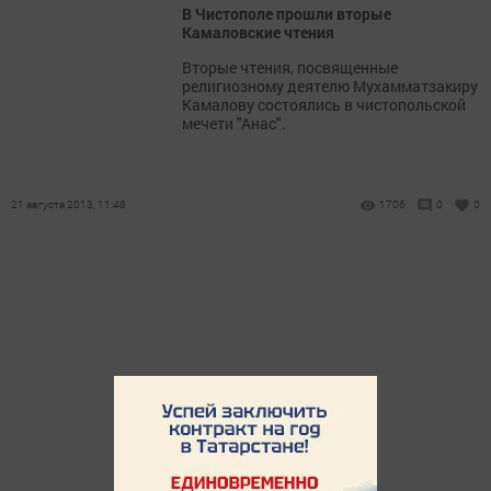
В Чистополе прошли вторые
Камаловские чтения
Вторые чтения, посвященные
религиозному деятелю Мухамматзакиру
Камалову состоялись в чистопольской
мечети "Анас".
21 августа 2013, 11:48
1706
0
0