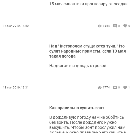
15 мая синоптики прогнозируют осадки.
14 мая 2019, 14:59
1854
0
0
Над Чистополем сгущаются тучи. Что
сулят народные приметы, если 13 мая
такая погода
Надвигается дождь с грозой
13 мая 2019, 19:31
1774
0
1
Как правильно сушить зонт
В дождливую погоду нам не обойтись
без зонта. После дождя его нужно
высушить. Чтобы зонт прослужил нам
дольше, нужно правильно его сушить и