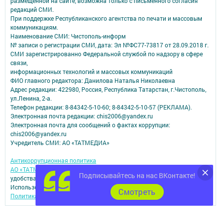
размещенной на сайте, возможна только с письменного согласия
редакций СМИ.
При поддержке Республиканского агентства по печати и массовым
коммуникациям.
Наименование СМИ: Чистополь-информ
№ записи о регистрации СМИ, дата: Эл №ФС77-73817 от 28.09.2018 г.
СМИ зарегистрированно Федеральной службой по надзору в сфере
связи,
информационных технологий и массовых коммуникаций
ФИО главного редактора: Данилова Наталья Николаевна
Адрес редакции: 422980, Россия, Республика Татарстан, г.Чистополь,
ул.Ленина, 2-а.
Телефон редакции: 8-84342-5-10-60; 8-84342-5-10-57 (РЕКЛАМА).
Электронная почта редакции: chis2006@yandex.ru
Электронная почта для сообщений о фактах коррупции:
chis2006@yandex.ru
Учредитель СМИ: АО «ТАТМЕДИА»
Антикоррупционная политика
АО «ТАТМЕДИА» использует «cookie»
для персонализации сервисов и
Подписывайтесь на нас ВКонтакте!
удобства пользователей сайтом.
Использование «cookie» можно отменить в настройках браузера.
Cмотреть
Политика конфиденциальности