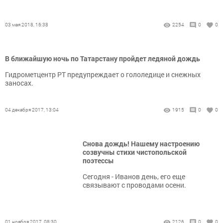
03 мая 2018, 16:38
2254
0
0
В ближайшую ночь по Татарстану пройдет ледяной дождь
Гидрометцентр РТ предупреждает о гололедице и снежных
заносах.
04 декабря 2017, 13:04
1915
0
0
Снова дождь! Нашему настроению
созвучны стихи чистопольской
поэтессы
Сегодня - Иванов день, его еще
связывают с проводами осени.
01 ноября 2017, 08:30
2126
0
0