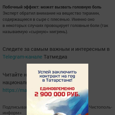
Побочный эффект: может вызвать головную боль
Эксперт обратил внимание на вещество тирамин,
содержащееся в сыре с плесенью. Именно оно
в некоторых случаях провоцирует головные боли (так
называемую «сырную» мигрень).
Следите за самым важным и интересным в
Telegram-канале
Татмедиа
Читайте новости Татарстана в
национальном мессенджере MАХ:
https://max.ru/tatmedia
Подписывайтесь на наш
канал
MAX
«Чистополь-
информ»