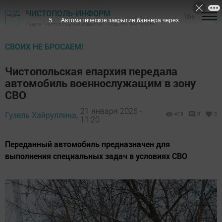
ЧИСТОПОЛЬ-ИНФОРМ
16+
3
Автоматическое закрытие баннера через
Газета "Чистопольские известия" - новости Чистополя
СВОИХ НЕ БРОСАЕМ!
Чистопольская епархия передала
автомобиль военнослужащим в зону
СВО
21 января 2026 -
Гузель Хайруллина,
415
0
0
11:20
Переданный автомобиль предназначен для
выполнения специальных задач в условиях СВО