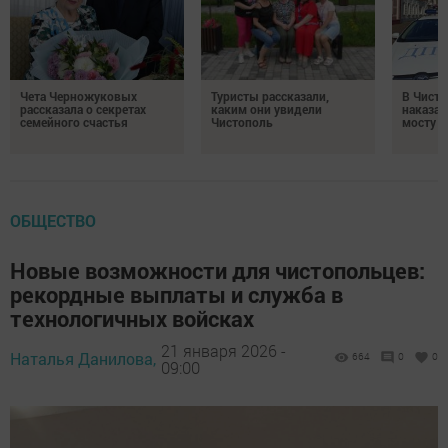
Чета Черножуковых
Туристы рассказали,
В Чисто
рассказала о секретах
каким они увидели
наказал
семейного счастья
Чистополь
мосту
ОБЩЕСТВО
Новые возможности для чистопольцев:
рекордные выплаты и служба в
технологичных войсках
21 января 2026 -
Наталья Данилова,
664
0
0
09:00