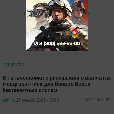
Перейти на страницу новости
ОБЩЕСТВО
В Татвоенкомате рассказали о выплатах
и соцгарантиях для бойцов Войск
беспилотных систем
admin,
21 января 2026 - 09:08
218
0
0