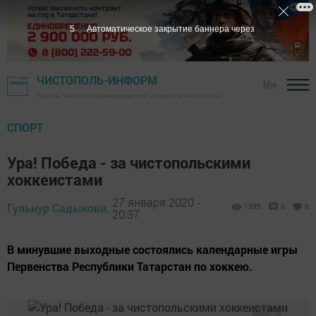
4
Автоматическое закрытие баннера через
ЧИСТОПОЛЬ-ИНФОРМ
16+
Газета "Чистопольские известия" - новости Чистополя
СПОРТ
Ура! Победа - за чистопольскими
хоккеистами
27 января 2020 -
Гульнур Садыкова,
1535
0
0
20:37
В минувшие выходные состоялись календарные игры
Первенства Республики Татарстан по хоккею.