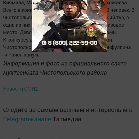
Киямова, Марьям Исламова, Ойша Махмадхожаева
.
Всего в конкурсе участвовало было более 50 человек. 2
чистопольские участницы прошли отборочный тур, а
одна из них, Марьям Исламова, заняла 3 призовое
место. Девочек наградили ценными подарками.
К конкурсу девочек подготовили педагоги при
Чистопольском мухтасибате Ильхамия Шарифуллина
и Раиса ханум.
Информация и фото из официального сайта
мухтасибата Чистопольского района
Новости СМИ2
Следите за самым важным и интересным в
Telegram-канале
Татмедиа