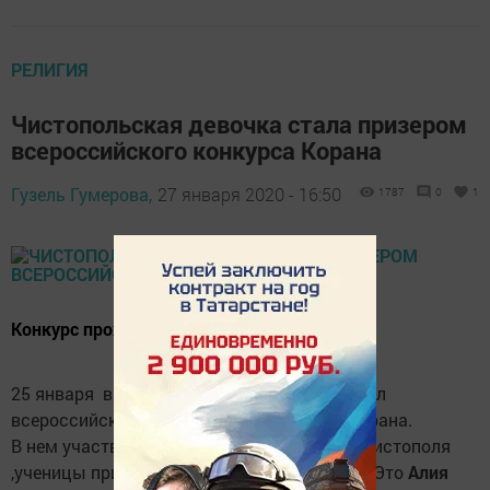
РЕЛИГИЯ
Чистопольская девочка стала призером
всероссийского конкурса Корана
Гузель Гумерова,
27 января 2020 - 16:50
1787
0
1
Конкурс проходил впервые
25 января в поселке Уруссу впервые прошёл
всероссийский женский конкурс чтецов Корана.
В нем участвовали 3 представительницы Чистополя
,ученицы примечетских занятий по Корану. Это
Алия