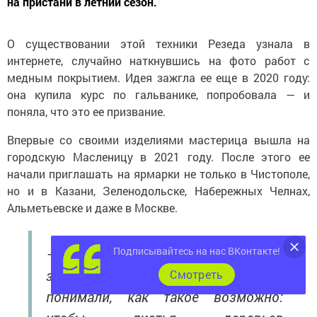
на пристани в летний сезон.
О существовании этой техники Резеда узнала в
интернете, случайно наткнувшись на фото работ с
медным покрытием. Идея зажгла ее еще в 2020 году:
она купила курс по гальванике, попробовала — и
поняла, что это ее призвание.
Впервые со своими изделиями мастерица вышла на
городскую Масленицу в 2021 году. После этого ее
начали приглашать на ярмарки не только в Чистополе,
но и в Казани, Зеленодольске, Набережных Челнах,
Альметьевске и даже в Москве.
Подписывайтесь на нас ВКонтакте!
— Поначалу я боялась и переживала
за свой труд, ведь многие не
Cмотреть
понимали, как такое возможно: