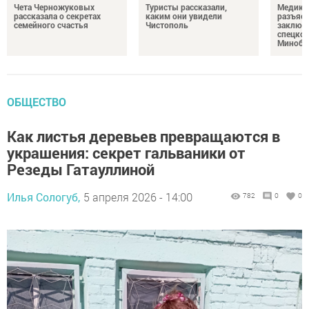
Чета Черножуковых
Туристы рассказали,
Медикам
рассказала о секретах
каким они увидели
разъясн
семейного счастья
Чистополь
заключ
спецкон
Минобо
ОБЩЕСТВО
Как листья деревьев превращаются в
украшения: секрет гальваники от
Резеды Гатауллиной
Илья Сологуб,
5 апреля 2026 - 14:00
782
0
0