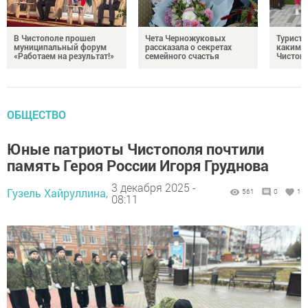
В Чистополе прошел
Чета Черножуковых
Туристы
муниципальный форум
рассказала о секретах
каким о
«Работаем на результат!»
семейного счастья
Чистоп
ОБЩЕСТВО
Юные патриоты Чистополя почтили
память Героя России Игоря Груднова
3 декабря 2025 -
Гузель Хайруллина,
561
0
1
08:11