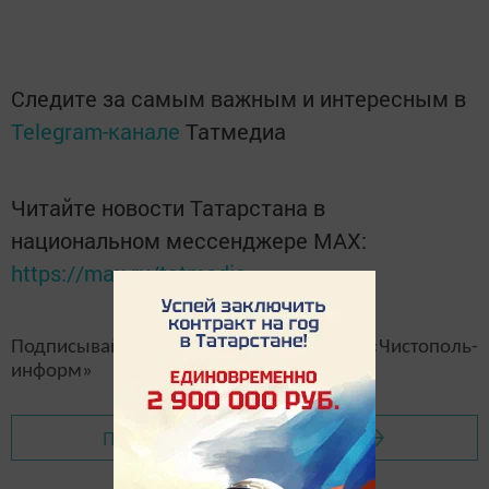
Следите за самым важным и интересным в
Telegram-канале
Татмедиа
Читайте новости Татарстана в
национальном мессенджере MАХ:
https://max.ru/tatmedia
Подписывайтесь на наш
канал
MAX
«Чистополь-
информ»
Перейти на страницу новости