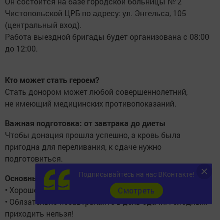
Он состоится на базе городской больницы № 2
Чистопольской ЦРБ по адресу: ул. Энгельса, 105
(центральный вход).
Работа выездной бригады будет организована с 08:00
до 12:00.
Кто может стать героем?
Стать донором может любой совершеннолетний,
не имеющий медицинских противопоказаний.
Важная подготовка: от завтрака до диеты
Чтобы донация прошла успешно, а кровь была
пригодна для переливания, к сдаче нужно
подготовиться.
Подписывайтесь на нас ВКонтакте!
Основные правила:
• Хорошо выспитесь накануне.
Cмотреть
• Обязательно позавтракайте в день сдачи. Голодным
приходить нельзя!