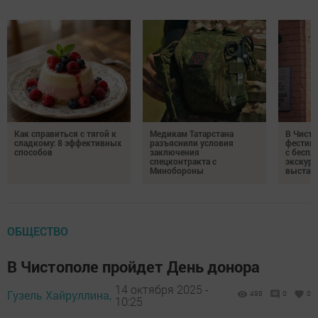
Как справиться с тягой к
Медикам Татарстана
В Чисто
сладкому: 8 эффективных
разъяснили условия
фестив
способов
заключения
с бесп
спецконтракта с
экскурс
Минобороны
выстав
ОБЩЕСТВО
В Чистополе пройдет День донора
14 октября 2025 -
Гузель Хайруллина,
498
0
0
10:25