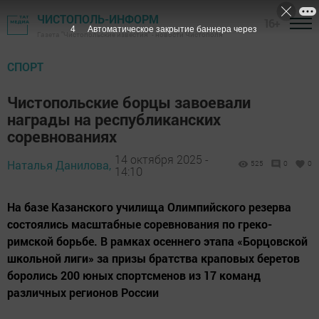
ЧИСТОПОЛЬ-ИНФОРМ
16+
2
Автоматическое закрытие баннера через
Газета "Чистопольские известия" - новости Чистополя
СПОРТ
Чистопольские борцы завоевали
награды на республиканских
соревнованиях
14 октября 2025 -
Наталья Данилова,
525
0
0
14:10
На базе Казанского училища Олимпийского резерва
состоялись масштабные соревнования по греко-
римской борьбе. В рамках осеннего этапа «Борцовской
школьной лиги» за призы братства краповых беретов
боролись 200 юных спортсменов из 17 команд
различных регионов России