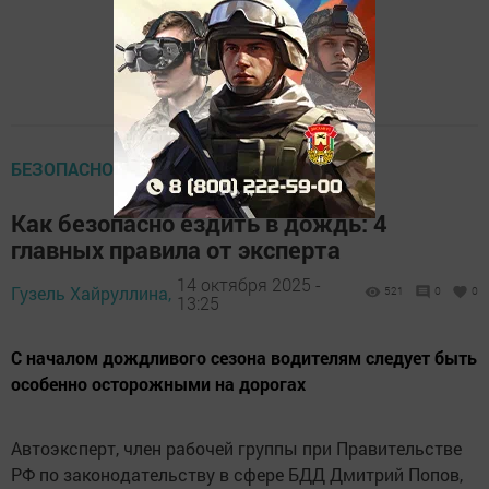
БЕЗОПАСНОСТЬ НА ДОРОГАХ
Как безопасно ездить в дождь: 4
главных правила от эксперта
14 октября 2025 -
Гузель Хайруллина,
521
0
0
13:25
С началом дождливого сезона водителям следует быть
особенно осторожными на дорогах
Автоэксперт, член рабочей группы при Правительстве
РФ по законодательству в сфере БДД Дмитрий Попов,