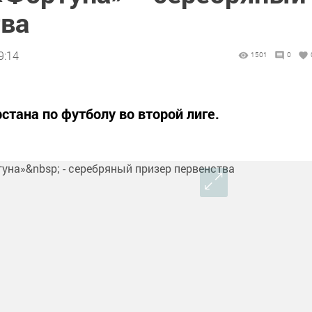
тва
9:14
1501
0
тана по футболу во второй лиге.