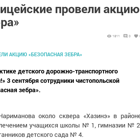
лицейские провели акцию
бра»
1811
0
ктике детского дорожно-транспортного
!» 3 сентября сотрудники чистопольской
асная зебра».
Нариманова около сквера «Хазинэ» в район
лечением учащихся школы № 1, гимназии № 2
танников детского сада № 4.