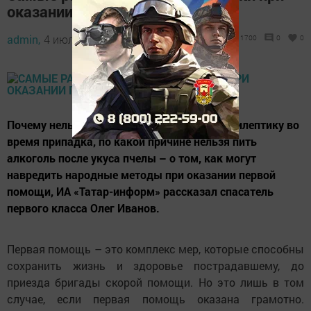
оказании первой помощи
admin,
4 июля 2018 - 17:56
1700
0
0
Почему нельзя разжимать зубы ложкой эпилептику во
время припадка, по какой причине нельзя пить
алкоголь после укуса пчелы – о том, как могут
навредить народные методы при оказании первой
помощи, ИА «Татар-информ» рассказал спасатель
первого класса Олег Иванов.
Первая помощь – это комплекс мер, которые способны
сохранить жизнь и здоровье пострадавшему, до
приезда бригады скорой помощи. Но это лишь в том
случае, если первая помощь оказана грамотно.