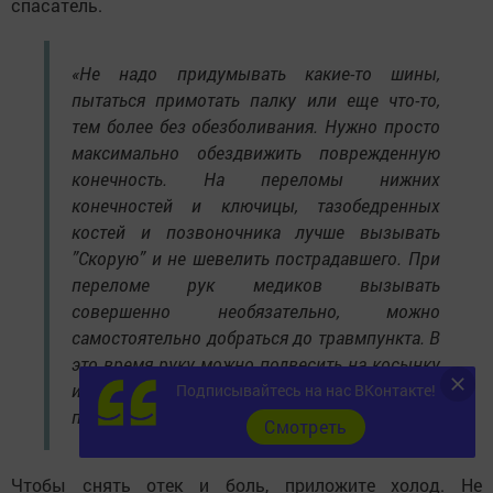
спасатель.
«Не надо придумывать какие-то шины,
пытаться примотать палку или еще что-то,
тем более без обезболивания. Нужно просто
максимально обездвижить поврежденную
конечность. На переломы нижних
конечностей и ключицы, тазобедренных
костей и позвоночника лучше вызывать
”Скорую” и не шевелить пострадавшего. При
переломе рук медиков вызывать
совершенно необязательно, можно
самостоятельно добраться до травмпункта. В
это время руку можно подвесить на косынку
или шарфик, чтобы зафиксировать в одном
Подписывайтесь на нас ВКонтакте!
положении», – объясняет Олег.
Cмотреть
Чтобы снять отек и боль, приложите холод. Не