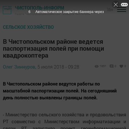
ЧИСТОПОЛЬ-ИНФОРМ
16+
5
Автоматическое закрытие баннера через
Газета "Чистопольские известия" - новости Чистополя
СЕЛЬСКОЕ ХОЗЯЙСТВО
В Чистопольском районе ведется
паспортизация полей при помощи
квадрокоптера
Олег Зиннуров,
5 июля 2018 - 09:28
1651
0
0
В Чистопольском районе ведутся работы по
масштабной паспортизации полей. На сегодняшний
день полностью выявлены границы полей.
- Министерство сельского хозяйства и продовольствия
РТ совместно с Министерством информатизации и
связи РТ запустило проект геоинформационной