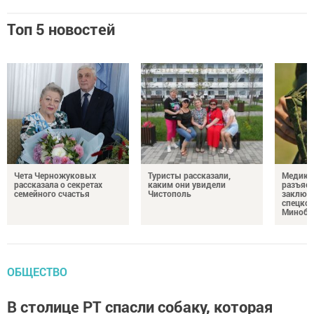
Топ 5 новостей
Чета Черножуковых
Туристы рассказали,
Медикам
рассказала о секретах
каким они увидели
разъясн
семейного счастья
Чистополь
заключ
спецкон
Минобо
ОБЩЕСТВО
В столице РТ спасли собаку, которая