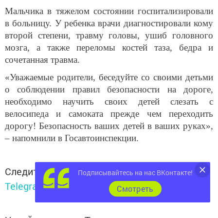
Мальчика в тяжелом состоянии госпитализировали
в больницу. У ребенка врачи диагностировали кому
второй степени, травму головы, ушиб головного
мозга, а также переломы костей таза, бедра и
сочетанная травма.
«Уважаемые родители, беседуйте со своими детьми
о соблюдении правил безопасности на дороге,
необходимо научить своих детей слезать с
велосипеда и самоката прежде чем переходить
дорогу! Безопасность ваших детей в ваших руках»,
– напомнили в Госавтоинспекции.
Следите за самым важным и интересным в
Подписывайтесь на нас ВКонтакте!
Telegram-канале
Татмедиа
Cмотреть