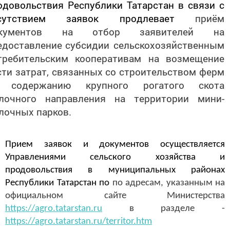
одовольствия Республики Татарстан в связи с
тсутствием заявок продлевает
приём
окументов на отбор заявителей на
едоставлени
е
субсидии сельскохозяйственным
требительским кооперативам на возмещение
сти затрат, связанных со строительством ферм
 содержанию крупного рогатого скота
лочного направления на территории мини-
лочных парков.
Прием заявок и документов осуществляется
Управлениями сельского хозяйства и
продовольствия в муниципальных районах
Республики Татарстан по
по адрес
ам, указанным на
официальном сайте Министерства
https://agro.tatarstan.ru
в разделе -
https://agro.tatarstan.ru/territor.htm