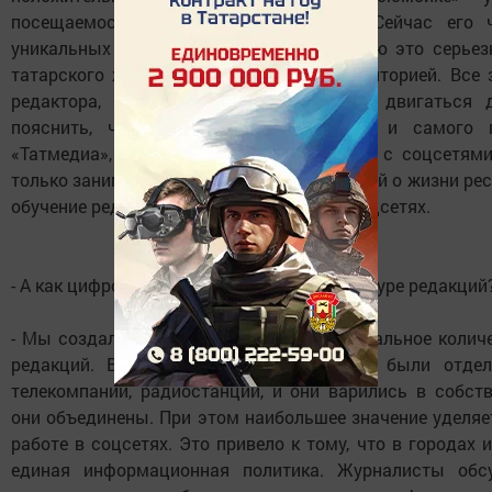
посещаемость сайта всего за 1 год. Сейчас его 
уникальных посетителей в сутки. Я считаю это серь
татарского журнала с узкой целевой аудиторией. Все 
редактора, желания и понимания, куда двигаться 
пояснить, что мы перестроили работу и самого г
«Татмедиа», был создан отдел по работе с соцсетям
только занимаются продвижением новостей о жизни респ
обучение редакций тому, как работать в соцсетях.
- А как цифровизация отражается на структуре редакций
- Мы создали на базе «Татмедиа» максимальное коли
редакций. В городах и районах раньше были отдел
телекомпаний, радиостанций, и они варились в собст
они объединены. При этом наибольшее значение уделяе
работе в соцсетях. Это привело к тому, что в городах
единая информационная политика. Журналисты обс