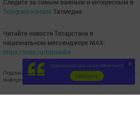
Следите за самым важным и интересным в
Telegram-канале
Татмедиа
Читайте новости Татарстана в
национальном мессенджере MАХ:
https://max.ru/tatmedia
Подписывайтесь на нас ВКонтакте!
Подписывайтесь на наш
канал
MAX
«Чистополь-
Cмотреть
информ»
Теги:
ГОРОД ЧИСТОПОЛЬ
НАЛОГОВЫЕ ЛЬГОТЫ