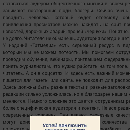
оставаться лидером общественного мнения в своем ре
занимают посторонние люди, блогеры. Сейчас очень 
посадить человека, который будет отовсюду со
привлечения просмотров можно накидать на сайт п
новостей, дорожных аварий, прочей «чернухи». Понятно,
не долго. Читателя не обманешь, аудитория всегда ищет
У изданий «Татмедиа» есть серьезный ресурс в вид
который мы не можем потерять. Мы помогаем сотруд
проводим обучения, вебинары, приглашаем федеральн
понять журналистам, что нужно работать на том поле, 
читатель. А он в соцсетях. И здесь есть важный момен
пишется для газеты или сайта, не подходит для распро
Здесь должны быть разные тексты и разные заголовки
редакции сильно усложнилась, но я благодарен нашим к
меняются. Немного сложнее это дается сотрудникам р
более специфическая аудитория и контент. Не все реда
современных условиях. Они делают серьезные качест
могут донести это до максимального количества
положительные примеры: журнал «Сююмбике» 