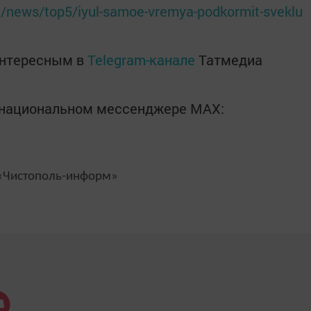
ru/news/top5/iyul-samoe-vremya-podkormit-sveklu
интересным в
Telegram-канале
Татмедиа
в национальном мессенджере MАХ:
Чистополь-информ»