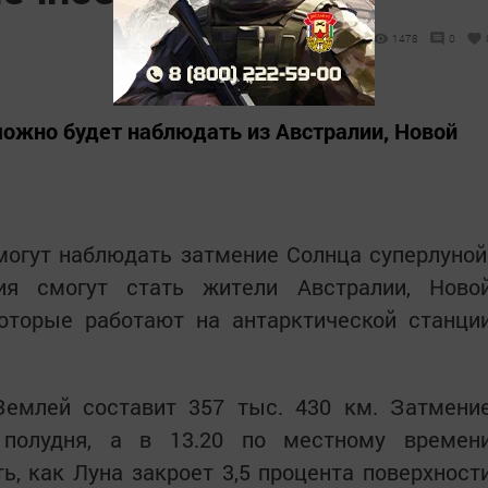
1478
0
ожно будет наблюдать из Австралии, Новой
могут наблюдать затмение Солнца суперлуной
ия смогут стать жители Австралии, Ново
которые работают на антарктической станци
емлей составит 357 тыс. 430 км. Затмени
 полудня, а в 13.20 по местному времен
, как Луна закроет 3,5 процента поверхност