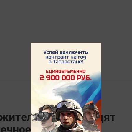
 жители Земли увидят
нечное затмение