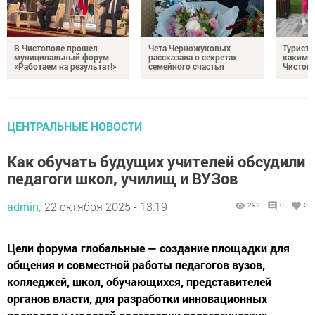
В Чистополе прошел
Чета Черножуковых
Туристы
муниципальный форум
рассказала о секретах
каким о
«Работаем на результат!»
семейного счастья
Чистоп
ЦЕНТРАЛЬНЫЕ НОВОСТИ
Как обучать будущих учителей обсудили
педагоги школ, училищ и ВУЗов
admin,
22 октября 2025 - 13:19
292
0
0
Цели форума глобальные — создание площадки для
общения и совместной работы педагогов вузов,
колледжей, школ, обучающихся, представителей
органов власти, для разработки инновационных