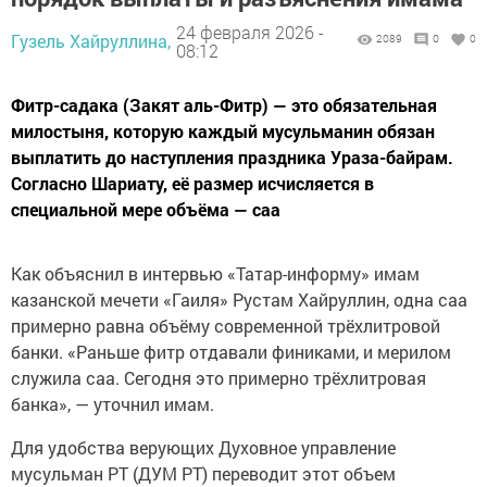
24 февраля 2026 -
Гузель Хайруллина,
2089
0
0
08:12
Фитр-садака (Закят аль-Фитр) — это обязательная
милостыня, которую каждый мусульманин обязан
выплатить до наступления праздника Ураза-байрам.
Согласно Шариату, её размер исчисляется в
специальной мере объёма — саа
Как объяснил в интервью «Татар-информу» имам
казанской мечети «Гаиля» Рустам Хайруллин, одна саа
примерно равна объёму современной трёхлитровой
банки. «Раньше фитр отдавали финиками, и мерилом
служила саа. Сегодня это примерно трёхлитровая
банка», — уточнил имам.
Для удобства верующих Духовное управление
мусульман РТ (ДУМ РТ) переводит этот объем