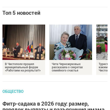
Топ 5 новостей
В Чистополе прошел
Чета Черножуковых
Туристы
муниципальный форум
рассказала о секретах
каким о
«Работаем на результат!»
семейного счастья
Чистоп
ОБЩЕСТВО
Фитр-садака в 2026 году: размер,
порядок выплаты и разъяснения имама