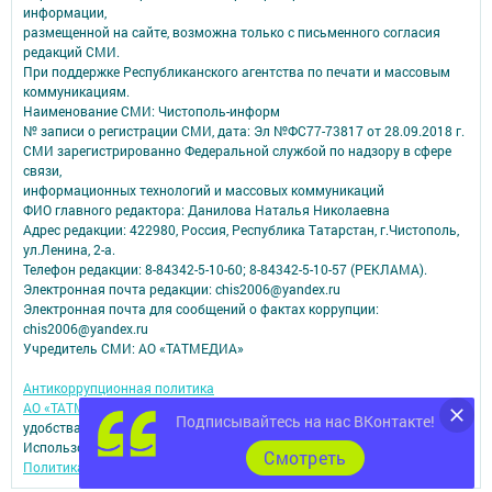
информации,
размещенной на сайте, возможна только с письменного согласия
редакций СМИ.
При поддержке Республиканского агентства по печати и массовым
коммуникациям.
Наименование СМИ: Чистополь-информ
№ записи о регистрации СМИ, дата: Эл №ФС77-73817 от 28.09.2018 г.
СМИ зарегистрированно Федеральной службой по надзору в сфере
связи,
информационных технологий и массовых коммуникаций
ФИО главного редактора: Данилова Наталья Николаевна
Адрес редакции: 422980, Россия, Республика Татарстан, г.Чистополь,
ул.Ленина, 2-а.
Телефон редакции: 8-84342-5-10-60; 8-84342-5-10-57 (РЕКЛАМА).
Электронная почта редакции: chis2006@yandex.ru
Электронная почта для сообщений о фактах коррупции:
chis2006@yandex.ru
Учредитель СМИ: АО «ТАТМЕДИА»
Антикоррупционная политика
АО «ТАТМЕДИА» использует «cookie»
для персонализации сервисов и
Подписывайтесь на нас ВКонтакте!
удобства пользователей сайтом.
Использование «cookie» можно отменить в настройках браузера.
Cмотреть
Политика конфиденциальности