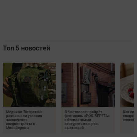
Топ 5 новостей
Медикам Татарстана
В Чистополе пройдёт
Как спр
разъяснили условия
фестиваль «РОК-БЕРЕГА»
сладком
заключения
с бесплатными
способ
спецконтракта с
экскурсиями и рок-
Минобороны
выставкой