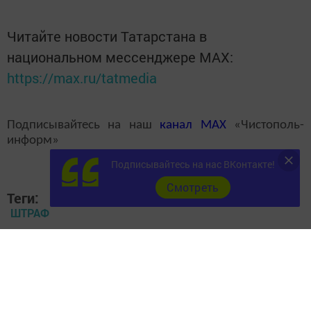
Читайте новости Татарстана в
национальном мессенджере MАХ:
https://max.ru/tatmedia
Подписывайтесь на наш
канал
MAX
«Чистополь-
информ»
Подписывайтесь на нас ВКонтакте!
Cмотреть
Теги:
ШТРАФ
ГОРОД ЧИСТОПОЛЬ
ШТРАФУЕТ ЗА ОТПУСКНЫЕ
ОТПУСКНЫЕ