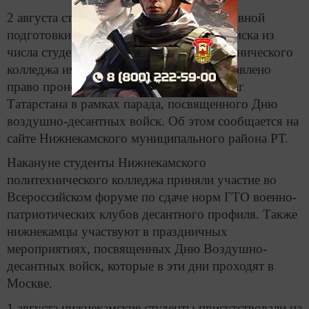
2 августа студенческому центру допризывной
подготовки «Взлетная полоса» Нижнекамска из
числа студентов Нижнекамского политехнического
колледжа имени Королева будет предоставлено
право пронести по Красной площади флаг
Татарстана в рамках парада, посвященного Дню
воздушно-десантных войск. Об этом сообщается на
сайте Нижнекамского муниципального района РТ.
Накануне студенты Нижнекамского
политехнического колледжа приняли участие во
Всероссийском форуме по сдаче норм ГТО военно-
патриотических клубов десантного профиля. Также
нижнекамцы участвуют в праздничных
мероприятиях, посвященных Дню Воздушно-
десантных войск, которые в эти дни проходят в
Москве.
1 августа нижнекамские студенты присутствовали на