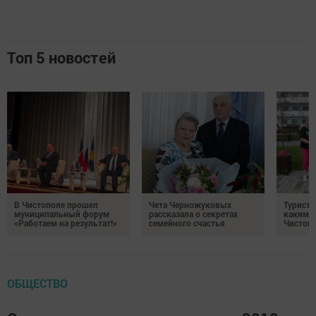
Топ 5 новостей
В Чистополе прошел
Чета Черножуковых
Туристы
муниципальный форум
рассказала о секретах
каким о
«Работаем на результат!»
семейного счастья
Чистоп
ОБЩЕСТВО