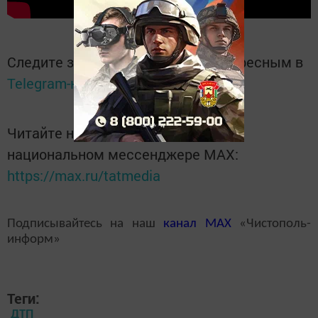
Следите за самым важным и интересным в
Telegram-канале
Татмедиа
Читайте новости Татарстана в
национальном мессенджере MАХ:
https://max.ru/tatmedia
Подписывайтесь на наш
канал
MAX
«Чистополь-
информ»
Теги:
ДТП