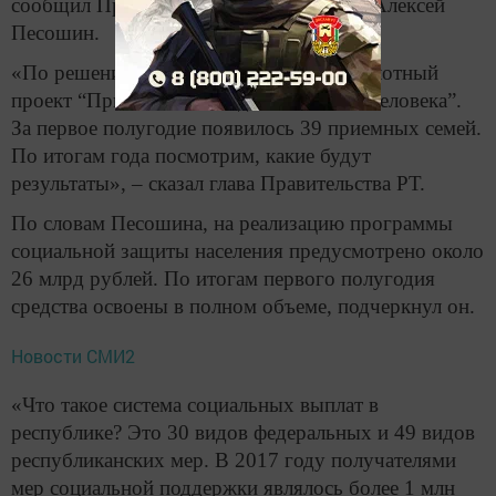
сообщил Премьер-министр республики Алексей
Песошин.
«По решению Президента реализуем пилотный
проект “Приемная семья для пожилого человека”.
За первое полугодие появилось 39 приемных семей.
По итогам года посмотрим, какие будут
результаты», – сказал глава Правительства РТ.
По словам Песошина, на реализацию программы
социальной защиты населения предусмотрено около
26 млрд рублей. По итогам первого полугодия
средства освоены в полном объеме, подчеркнул он.
Новости СМИ2
«Что такое система социальных выплат в
республике? Это 30 видов федеральных и 49 видов
республиканских мер. В 2017 году получателями
мер социальной поддержки являлось более 1 млн