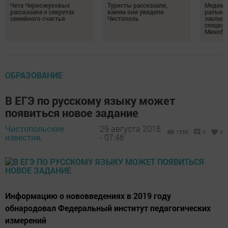
Чета Черножуковых
Туристы рассказали,
Медикам
рассказала о секретах
каким они увидели
разъясн
семейного счастья
Чистополь
заключ
спецкон
Минобо
ОБРАЗОВАНИЕ
В ЕГЭ по русскому языку может
появиться новое задание
Чистопольские
29 августа 2018
1559
0
0
известия,
- 07:46
Информацию о нововведениях в 2019 году
обнародовал Федеральный институт педагогических
измерений