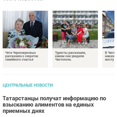
Чета Черножуковых
Туристы рассказали,
В Чисто
рассказала о секретах
каким они увидели
наказал
семейного счастья
Чистополь
мосту
ЦЕНТРАЛЬНЫЕ НОВОСТИ
Татарстанцы получат информацию по
взысканию алиментов на единых
приемных днях