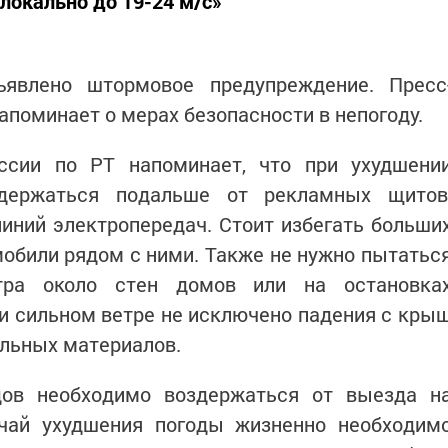
 локально до 19-24 м/с»
ъявлено штормовое предупреждение. Пресс
апоминает о мерах безопасности в непогоду.
ссии по РТ напоминает, что при ухудшени
 держаться подальше от рекламных щитов
иний электропередач. Стоит избегать больши
мобили рядом с ними. Также не нужно пытатьс
етра около стен домов или на остановка
и сильном ветре не исключено падения с кры
ельных материалов.
ов необходимо воздержаться от выезда н
учай ухудшения погоды жизненно необходим