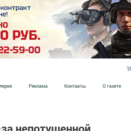
1
лерея
Реклама
Контакты
О газете
-за непотушенной