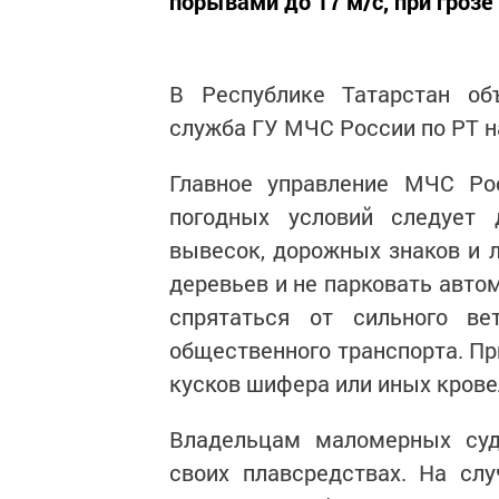
порывами до 17 м/с, при грозе
В Республике Татарстан об
служба ГУ МЧС России по РТ н
Главное управление МЧС Ро
погодных условий следует
вывесок, дорожных знаков и л
деревьев и не парковать авто
спрятаться от сильного в
общественного транспорта. Пр
кусков шифера или иных кров
Владельцам маломерных суд
своих плавсредствах. На сл