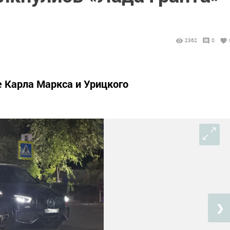
5
2362
0
 Карла Маркса и Урицкого
❯