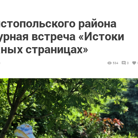
истопольского района
урная встреча «Истоки
жных страницах»
0
534
0