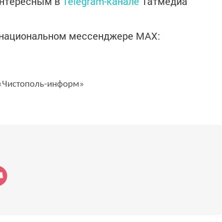
интересным в
Telegram-канале
Татмедиа
в национальном мессенджере MАХ:
Чистополь-информ»