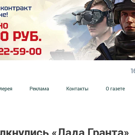
1
лерея
Реклама
Контакты
О газете
лкнулись «Лада Гранта»