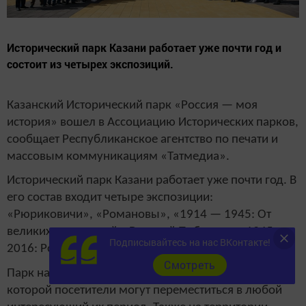
Исторический парк Казани работает уже почти год и
состоит из четырех экспозиций.
Казанский Исторический парк «Россия — моя
история» вошел в Ассоциацию Исторических парков,
сообщает Республиканское агентство по печати и
массовым коммуникациям «Татмедиа».
Исторический парк Казани работает уже почти год. В
его состав входит четыре экспозиции:
«Рюриковичи», «Романовы», «1914 — 1945: От
великих потрясений к Великой Победе» и «1945 —
Подписывайтесь на нас ВКонтакте!
2016: Россия — моя история».
Cмотреть
Парк напоминает машину времени, благодаря
которой посетители могут переместиться в любой