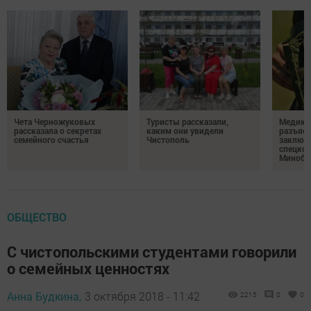
Чета Черножуковых
Туристы рассказали,
Медикам
рассказала о секретах
каким они увидели
разъясн
семейного счастья
Чистополь
заключ
спецкон
Минобо
ОБЩЕСТВО
С чистопольскими студентами говорили
о семейных ценностях
Анна Будкина,
3 октября 2018 - 11:42
2215
0
0