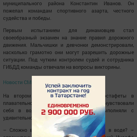
муниципального района Константин Иванов. Он
пожелал командам спортивного азарта, честного
судейства и победы.
Первым испытанием для динамовцев стал
своеобразный экзамен на знание правил дорожного
движения. Мальчишки и девчонки демонстрировали,
насколько грамотно они могут разрешить дорожные
ситуации. Под чутким контролем судей и сотрудника
ГИБДД команды отвечали на вопросы викторины.
Новости СМИ2
На втором этапе участников ждали эстафеты в
плавательном бассейне. Они уверенно чувствовали
себя в воде и любое упражнение выполняли с
удивительной легкостью.
– Сложно вести соревновательную гонку в воде? –