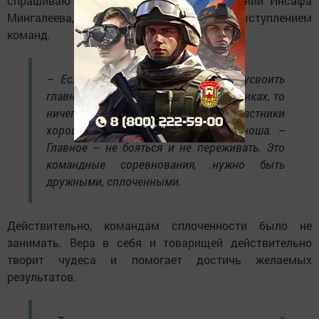
спрашиваю у молодого судьи соревнований Инсафа
Мингалее­ва, строго следящего за выступлением
команд.
– Если серьезно подготовиться и усвоить
главные азы плавания в разных техниках, то
ничего сложного нет. Здесь все участники
хорошо подготовлены, – отметил юноша. –
Главное – не бояться и не переживать. Это
командные соревнования, нужно быть
дружными, сплоченными.
Действительно, командам сплоченности было не
занимать. Вера в себя и товарищей действительно
творит чудеса и помогает достичь желаемых
результатов.