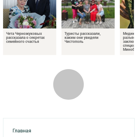
Чета Черножуковых
Туристы рассказали,
Медикам
рассказала о секретах
каким они увидели
разъясн
семейного счастья
Чистополь
заключ
спецкон
Минобо
Главная