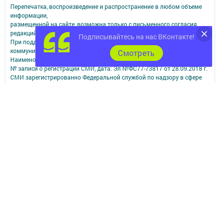
Перепечатка, воспроизведение и распространение в любом объеме
информации,
размещенной на сайте, возможна только с письменного согласия
редакций СМИ.
Подписывайтесь на нас ВКонтакте!
При поддержке Республиканского агентства по печати и массовым
коммуникациям.
Cмотреть
Наименование СМИ: Чистополь-информ
№ записи о регистрации СМИ, дата: Эл №ФС77-73817 от 28.09.2018 г.
СМИ зарегистрированно Федеральной службой по надзору в сфере
связи,
информационных технологий и массовых коммуникаций
ФИО главного редактора: Данилова Наталья Николаевна
Адрес редакции: 422980, Россия, Республика Татарстан, г.Чистополь,
ул.Ленина, 2-а.
Телефон редакции: 8-84342-5-10-60; 8-84342-5-10-57 (РЕКЛАМА).
Электронная почта редакции: chis2006@yandex.ru
Электронная почта для сообщений о фактах коррупции:
chis2006@yandex.ru
Учредитель СМИ: АО «ТАТМЕДИА»
Антикоррупционная политика
АО «ТАТМЕДИА» использует «cookie»
для персонализации сервисов и
удобства пользователей сайтом.
Использование «cookie» можно отменить в настройках браузера.
Политика конфиденциальности